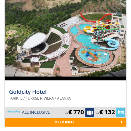
Goldcity Hotel
TURKIJE / TURKSE RIVIERA / ALANYA
€ 770
€ 132
*****
ALL INCLUSIVE
Va.
Va.
MEER INFO