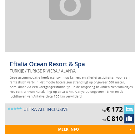
Eftalia Ocean Resort & Spa
TURKIJE / TURKSE RIVIERA / ALANYA
Deze accommodatie heeft o.a. swim up kamers en allerlei activiteiten voor een
fantastisch verblijf. Het mooie hoteleigen strand ligt op ongeveer 500 meter,
bereikbaar via een voetgangerstunneltje. In de omgeving bevinden zich winkeltjes.
Het centrum van Konakli ligt op circa 4 km, Alanya op ongeveer 18 km en de
luchthaven van Antalya circa 105 km verwijderd.
€ 172
*****
ULTRA ALL INCLUSIVE
Va.
€ 810
Va.
MEER INFO