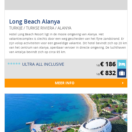
Long Beach Alanya
TURKIJE / TURKSE RIVIERA / ALANYA
Hotel Long Beach Resort ligt in de mooie omgeving van Alanya. Het
vakantiecomplex is slechts door een weg gescheiden van het fijne zandstrand. Er
zijn volop activiteiten voor een geweldige vakantie. Dit hotel bevindt zich op 20 km
van het centrum van Alanya, openbaar vervoer in directe omgeving. De luchthaven
van Antalya bevindt zich op circa 95 km.
€ 186
*****
ULTRA ALL INCLUSIVE
Va.
€ 832
Va.
MEER INFO