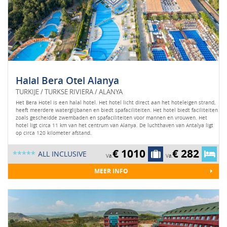
Halal Bera Otel Alanya
TURKIJE / TURKSE RIVIERA / ALANYA
Het Bera Hotel is een halal hotel. Het hotel licht direct aan het hoteleigen strand,
heeft meerdere waterglijbanen en biedt spafaciliteiten. Het hotel biedt faciliteiten
zoals gescheidde zwembaden en spafaciliteiten voor mannen en vrouwen. Het
hotel ligt circa 11 km van het centrum van Alanya. De luchthaven van Antalya ligt
op circa 120 kilometer afstand.
€ 1010
€ 282
*****
ALL INCLUSIVE
Va.
Va.
MEER INFO