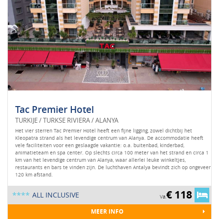
Tac Premier Hotel
TURKIJE / TURKSE RIVIERA / ALANYA
Het vier sterren Tac Premier Hotel heeft een fijne ligging, zowel dichtbij het
Kleopatra strand als het levendige centrum van Alanya. De accommodatie heeft
vele faciliteiten voor een geslaagde vakantie: o.a. buitenbad, kinderbad,
animatieteam en spa center. Op slechts circa 100 meter van het strand en circa 1
km van het levendige centrum van Alanya, waar allerlei leuke winkeltjes,
restaurants en bars te vinden zijn. De luchthaven Antalya bevindt zich op ongeveer
120 km afstand.
€ 118
****
ALL INCLUSIVE
Va.
MEER INFO