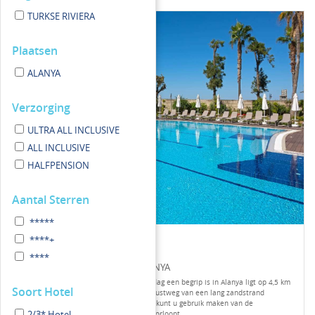
TURKSE RIVIERA
Plaatsen
ALANYA
Verzorging
ULTRA ALL INCLUSIVE
ALL INCLUSIVE
HALFPENSION
Aantal Sterren
*****
****+
Hotel Grand Kaptan
****
TURKIJE / TURKSE RIVIERA / ALANYA
Dit smaakvolle hotel dat sinds jaar en dag een begrip is in Alanya ligt op 4,5 km
Soort Hotel
van het centrum en is slechts door de kustweg van een lang zandstrand
gescheiden. Om het strand te bereiken kunt u gebruik maken van de
2/3* Hotel
voetgangerstunnel die onder de weg doorloopt.