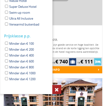
Nieuw Hotel
Super Deluxe Hotel
Swim-up room
Ultra All Inclusive
Verwarmd buitenbad
Hotel Kahya
Prijsklasse p.p.
TURKIJE / TURKSE RIVIERA / ALANYA
Minder dan € 100
Dit zeer geliefde hotel staat bekend om zijn goede service en hoge kwaliteit. De
ligging aan de boulevard en het Cleopatra strand en de korte ligging ten opzichte
Minder dan € 200
van het centrum (circa 800 meter) maken dit hotel nog eens extra aantrekkelijk.
Minder dan € 400
€ 740
€ 111
****
ALL INCLUSIVE
Minder dan € 600
Va.
Va.
Minder dan € 800
MEER INFO
Minder dan € 1000
Minder dan € 1200
Aanbieding