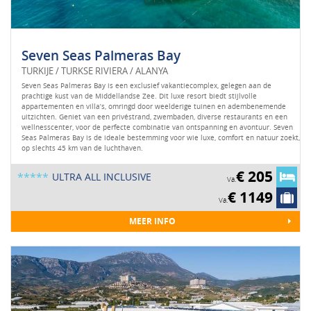
Seven Seas Palmeras Bay
TURKIJE / TURKSE RIVIERA / ALANYA
Seven Seas Palmeras Bay is een exclusief vakantiecomplex, gelegen aan de
prachtige kust van de Middellandse Zee. Dit luxe resort biedt stijlvolle
appartementen en villa’s, omringd door weelderige tuinen en adembenemende
uitzichten. Geniet van een privéstrand, zwembaden, diverse restaurants en een
wellnesscenter, voor de perfecte combinatie van ontspanning en avontuur. Seven
Seas Palmeras Bay is de ideale bestemming voor wie luxe, comfort en natuur zoekt,
op slechts 45 km van de luchthaven.
€ 205
*****
ULTRA ALL INCLUSIVE
Va.
€ 1149
Va.
MEER INFO