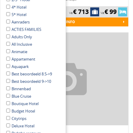
4* Hotel
€ 713
€ 99
*****
ULTRA ALL INCLUSIVE
Va.
Va.
5* Hotel
MEER INFO
Aanraders
ACTIES FAMILIES
Adults Only
All Inclusive
Animatie
Appartement
Aquapark
Best beoordeeld 8.5->9
Best beoordeeld 9->10
Binnenbad
Blue Cruise
Boutique Hotel
7.3
Budget Hotel
Citytrips
Deluxe Hotel