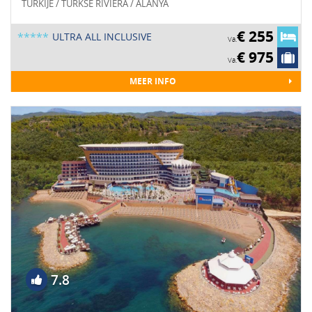
TURKIJE / TURKSE RIVIERA / ALANYA
€ 255
*****
ULTRA ALL INCLUSIVE
Va.
€ 975
Va.
MEER INFO
7.8