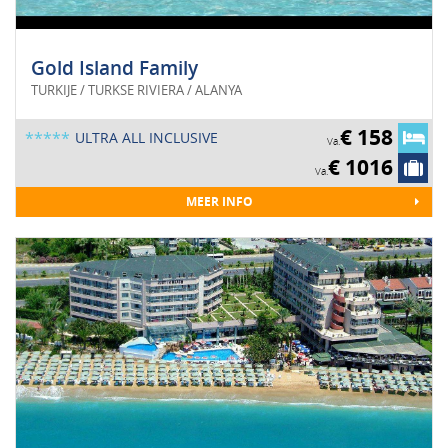
Gold Island Family
TURKIJE / TURKSE RIVIERA / ALANYA
€ 158
*****
ULTRA ALL INCLUSIVE
Va.
€ 1016
Va.
MEER INFO