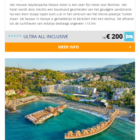
Het nieuwe Haydarpasha Palace Hotel is een zeer fijn hotel voor families. Het
hotel wordt door slechts een boulevard gescheiden van het goudgele zandstrand.
Na een klein stukje lopen kunt u al in het centrum van het kleine plaatsje Turkler
staan. De bazaar in Alanya is gemakkelijk te bereiken met een dolmus. De afstand
tot de luchthaven van Antalya bedraagt ongeveer 115 km.
€ 200
*****
ULTRA ALL INCLUSIVE
Va.
MEER INFO