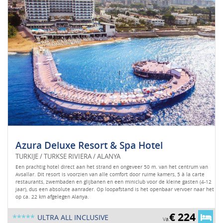
Azura Deluxe Resort & Spa Hotel
TURKIJE / TURKSE RIVIERA / ALANYA
Een prachtig hotel direct aan het strand en ongeveer 50 m. van het centrum van
Avsallar. Dit resort is voorzien van alle comfort door ruime kamers, 5 à la carte
restaurants, zwembaden en glijbanen en een miniclub voor de kleine gasten (4-12
jaar), dus een absolute aanrader. Op loopafstand is het openbaar vervoer naar het
op ca. 22 km afgelegen Alanya.
€ 224
*****
ULTRA ALL INCLUSIVE
Va.