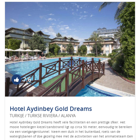
7.6
Hotel Aydinbey Gold Dreams
TURKIJE / TURKSE RIVIERA / ALANYA
Hotel Aydinbey Gold Dreams heeft vele faciliteiten en een prettige sfeer. Het
mooie hoteleigen kiezel/zandstrand ligt op circa 50 meter, eenvoudig te bereiken
via een voetgangerstunnel. Neem een duik in het buitenbad, roets van de
waterglijbanen of doe gezellig mee met de activiteiten van het animatieteam Een