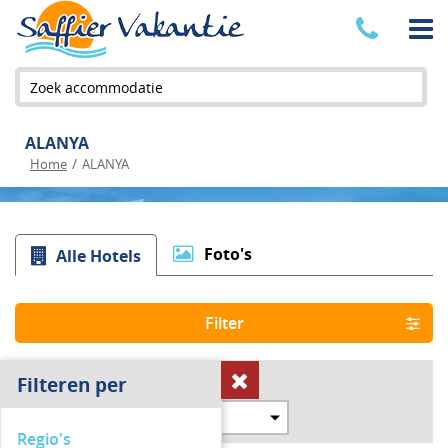
Zoek accommodatie
ALANYA
/
Home
ALANYA
Foto's
Alle Hotels
Filter
Filteren per
26
Beschikbare hotels
Sorteren op
Regio's