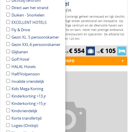
Dichtbij centrum
Alaiye Kleopatra Hotel
Direct aan het strand
TURKIJE / TURKSE RIVIERA / ALANYA
Duiken - Snorkelen
Het charmante Alaiye Kleopatra Hotel is onlangs geheel vernieuwd en ligt slechts
door een weg gescheiden van het prachtige brede zandstrand van Kleopatra. Op
EXCELLENT HOTELS
ideale afstand (circa 1 km) van het gezellige centrum en de sfeervolle haven van
Fly & Drive
Alanya met talrijke winkeltjes, restaurants en bars. Hotel met prettige ambiance
voorzien van buitenbad, kinderbad, buffetrestaurant en spacenter. De afstand tot
Gezin XL: 5 persoonskamer
de luchthaven Antalya bedraagt ongeveer 120 km.
Gezin XXL:6 persoonskamer
€ 554
€ 105
****
HALFPENSION
Glijbanen
Va.
Va.
Golf Hotel
MEER INFO
HALAL Hotels
Half/Volpension
Invalide vriendelijk
Kids Mega Korting
Kinderkorting >13 jr
Kinderkorting >15 jr
Kindvriendelijk
Korte transfertijd
Logies (Ontbijt)