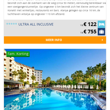
bevindt zich aan de overkant van de weg (circa 50 meter), eenvoudig bereikbaar via
een voetgangerstunneltje. Op ongeveer 3 km bevindt zich het kleine centrum van
Konakli met winkeltjes, restaurants en bars. Alanya gelegen op circa 16 km, de
luchthaven Antalya op ongeveer 110 km afstand.
€ 122
*****
ULTRA ALL INCLUSIVE
Va.
€ 755
Va.
MEER INFO
Fam. Korting