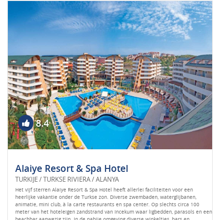
8.4
Alaiye Resort & Spa Hotel
TURKIJE / TURKSE RIVIERA / ALANYA
Het vijf sterren Alaiye Resort & Spa Hotel heeft allerlei faciliteiten voor een
heerlijke vakantie onder de Turkse zon. Diverse zwembaden, waterglijbanen,
animatie, mini club, à la carte restaurants en spa center. Op slechts circa 100
meter van het hoteleigen zandstrand van Incekum waar ligbedden, parasols en een
beachbar aanwezig zijn. In de nabije omgeving diverse winkeltjes, bars en