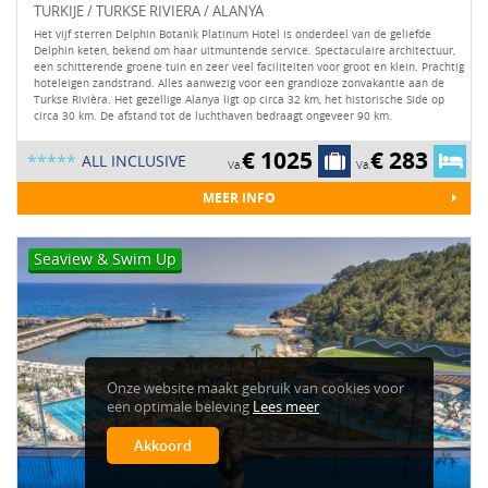
TURKIJE / TURKSE RIVIERA / ALANYA
Het vijf sterren Delphin Botanik Platinum Hotel is onderdeel van de geliefde
Delphin keten, bekend om haar uitmuntende service. Spectaculaire architectuur,
een schitterende groene tuin en zeer veel faciliteiten voor groot en klein. Prachtig
hoteleigen zandstrand. Alles aanwezig voor een grandioze zonvakantie aan de
Turkse Rivièra. Het gezellige Alanya ligt op circa 32 km, het historische Side op
circa 30 km. De afstand tot de luchthaven bedraagt ongeveer 90 km.
€ 1025
€ 283
*****
ALL INCLUSIVE
Va.
Va.
MEER INFO
Seaview & Swim Up
Onze website maakt gebruik van cookies voor
een optimale beleving
Lees meer
Akkoord