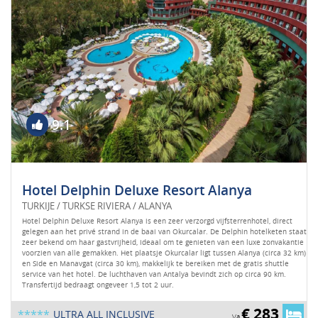
9.1
Hotel Delphin Deluxe Resort Alanya
TURKIJE / TURKSE RIVIERA / ALANYA
Hotel Delphin Deluxe Resort Alanya is een zeer verzorgd vijfsterrenhotel, direct
gelegen aan het privé strand in de baai van Okurcalar. De Delphin hotelketen staat
zeer bekend om haar gastvrijheid, ideaal om te genieten van een luxe zonvakantie
voorzien van alle gemakken. Het plaatsje Okurcalar ligt tussen Alanya (circa 32 km)
en Side en Manavgat (circa 30 km), makkelijk te bereiken met de gratis shuttle
service van het hotel. De luchthaven van Antalya bevindt zich op circa 90 km.
Transfertijd bedraagt ongeveer 1,5 tot 2 uur.
€ 283
*****
ULTRA ALL INCLUSIVE
Va.