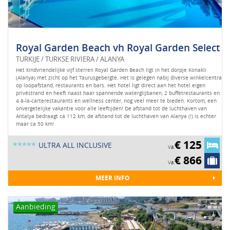
Royal Garden Beach vh Royal Garden Select
TURKIJE / TURKSE RIVIERA / ALANYA
Het kindvriendelijke vijf sterren Royal Garden Beach ligt in het dorpje Konakli
(Alanya) met zicht op het Taurusgebergte. Het is gelegen nabij diverse winkelcentra
op loopafstand, restaurants en bars. Het hotel ligt direct aan het hotel eigen
privéstrand en heeft naast haar spannende waterglijbanen, 2 buffetrestaurants en
4 à-la-carterestaurants en wellness center, nog veel meer te bieden. Kortom, een
onvergetelijke vakantie voor alle leeftijden! De afstand tot de luchthaven van
Antalya bedraagt ca 112 km, de afstand tot de luchthaven van Alanya (!) is echter
maar ca 50 km!
€ 125
*****
ULTRA ALL INCLUSIVE
Va.
€ 866
Va.
MEER INFO
Aanbieding