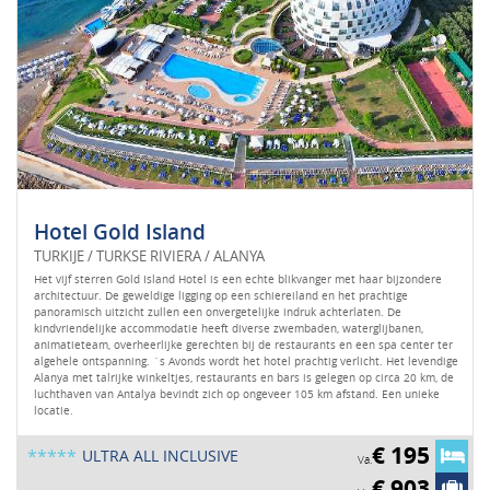
Hotel Gold Island
TURKIJE / TURKSE RIVIERA / ALANYA
Het vijf sterren Gold Island Hotel is een echte blikvanger met haar bijzondere
architectuur. De geweldige ligging op een schiereiland en het prachtige
panoramisch uitzicht zullen een onvergetelijke indruk achterlaten. De
kindvriendelijke accommodatie heeft diverse zwembaden, waterglijbanen,
animatieteam, overheerlijke gerechten bij de restaurants en een spa center ter
algehele ontspanning. `s Avonds wordt het hotel prachtig verlicht. Het levendige
Alanya met talrijke winkeltjes, restaurants en bars is gelegen op circa 20 km, de
luchthaven van Antalya bevindt zich op ongeveer 105 km afstand. Een unieke
locatie.
€ 195
*****
ULTRA ALL INCLUSIVE
Va.
€ 903