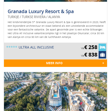
Granada Luxury Resort & Spa
TURKIJE / TURKSE RIVIERA / ALANYA
Het kindvriendelijke 5* Granada Luxury Resort & Spa is gerenoveerd in 2020, heeft
een bijzondere architectuur en staat bekend als een uitstekende accommodatie
voor een fantastische vakantie. De apart gevormde pier is een echte blikvanger.
Het Ultra All Inclusive vakantiecomplex ligt in het plaatsje Okurcalar, circa 30 km
van Alanya en circa 90 km van de luchthaven Antalya.
€ 258
*****
ULTRA ALL INCLUSIVE
Va.
€ 838
Va.
MEER INFO