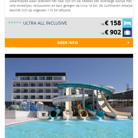
vakantieplek waar iedereen het naar zijn zin zal hebben Het levendige Alanya met
vele winkeltjes, restaurants en bars gelegen op circa 18 km. De luchthaven Antalya
bevindt zich op ongeveer 110 km afstand.
€ 158
*****
ULTRA ALL INCLUSIVE
Va.
€ 902
Va.
MEER INFO