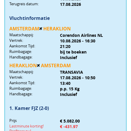
Terugreis datum:
17.08.2026
2.557
Vluchtinformatie
2.826
AMSTERDAM
HERAKLION
Maatschappij:
Corendon Airlines NL
Vertrek:
10.08.2026 - 16:30
3.073
Aankomst Tijd:
21:20
Ruimbagage:
bij te boeken
Handbagage:
Inclusief
3.319
HERAKLION
AMSTERDAM
Maatschappij:
TRANSAVIA
3.504
Vertrek:
17.08.2026 - 10:50
Aankomst Tijd:
13:40
Ruimbagage:
p.p. 15 Kg
3.688
Handbagage:
Inclusief
3.856
1. Kamer FJZ (2-0)
Prijs
€ 5.082.00
Lastminute korting!
€ -431.97
De prijzen in de tabel zijn een indicatie van de prijs per persoon.