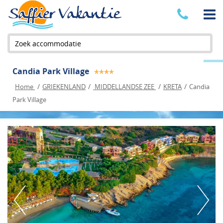
Zoek accommodatie
Candia Park Village
****
/
/
/
/
Home
GRIEKENLAND
MIDDELLANDSE ZEE
KRETA
Candia
Park Village