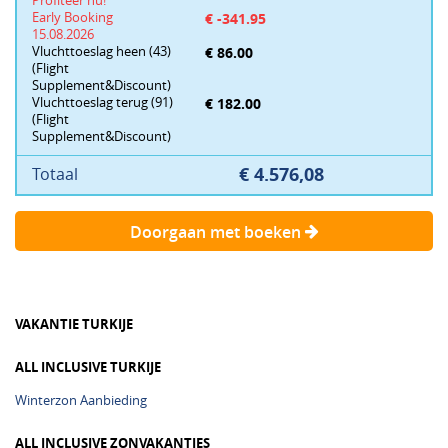
Profiteer nu!
Deze prijzen kunnen soms afwijken wegens actuele kortingen en
Early Booking
€ -341.95
toeslagen.
15.08.2026
Klik op de prijs om de totale reissom te zien
Vluchttoeslag heen (43)
€ 86.00
(Flight
Supplement&Discount)
Vluchttoeslag terug (91)
€ 182.00
(Flight
Supplement&Discount)
€ 4.576,08
Totaal
Doorgaan met boeken
VAKANTIE TURKIJE
ALL INCLUSIVE TURKIJE
Winterzon Aanbieding
ALL INCLUSIVE ZONVAKANTIES