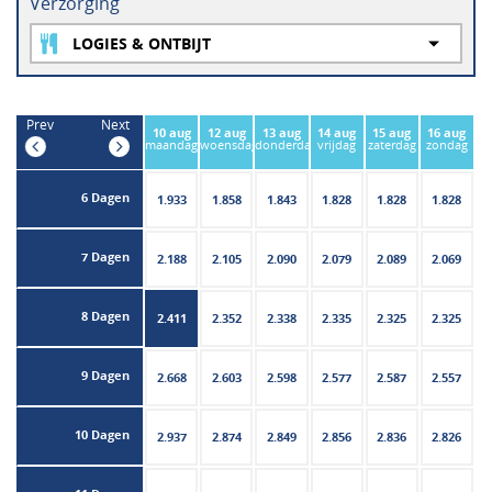
Verzorging
Prev
Next
10 aug
12 aug
13 aug
14 aug
15 aug
16 aug
maandag
woensdag
donderdag
vrijdag
zaterdag
zondag
6 Dagen
1.933
1.858
1.843
1.828
1.828
1.828
7 Dagen
2.188
2.105
2.090
2.079
2.089
2.069
8 Dagen
2.411
2.352
2.338
2.335
2.325
2.325
9 Dagen
2.668
2.603
2.598
2.577
2.587
2.557
10 Dagen
2.937
2.874
2.849
2.856
2.836
2.826